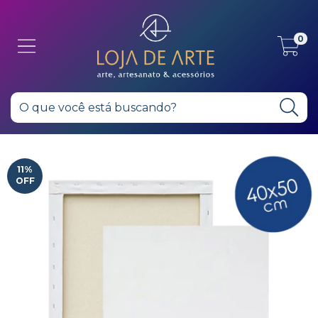
0
11
%
OFF