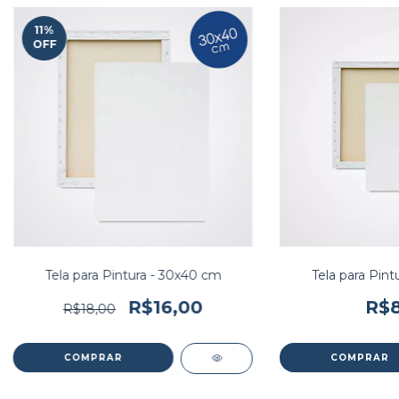
11
%
OFF
Tela para Pintura - 30x40 cm
Tela para Pint
R$16,00
R$8
R$18,00