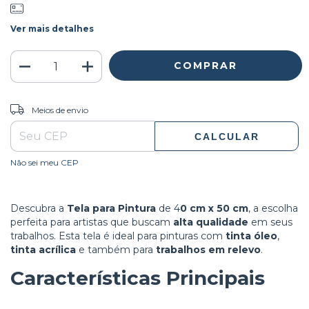
Ver mais detalhes
ALTERAR CEP
Entregas para o CEP:
Meios de envio
CALCULAR
Não sei meu CEP
Descubra a
Tela para Pintura
de 4
0 cm x 50 cm
, a escolha
perfeita para artistas que buscam
alta qualidade
em seus
trabalhos. Esta tela é ideal para pinturas com
tinta óleo
,
tinta acrílica
e também para
trabalhos em relevo
.
Características Principais