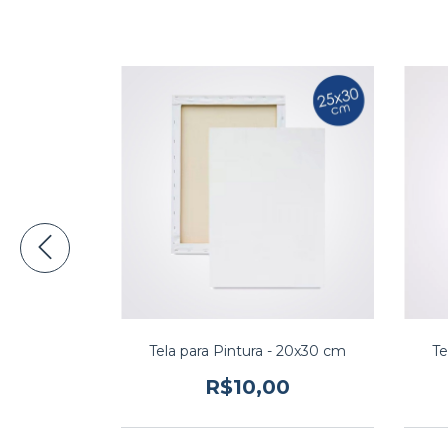
 10x10 cm
Tela para Pintura - 20x30 cm
Te
0
R$10,00