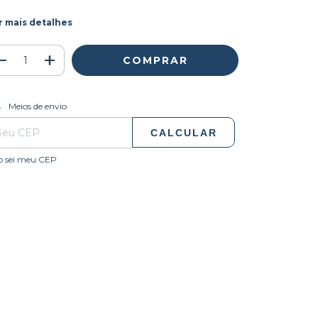
r mais detalhes
ALTERAR CEP
regas para o CEP:
Meios de envio
CALCULAR
o sei meu CEP