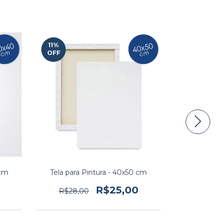
11
%
ESGOTAD
OFF
 cm
Tela para Pintura - 40x50 cm
Tela par
R$25,00
R$28,00