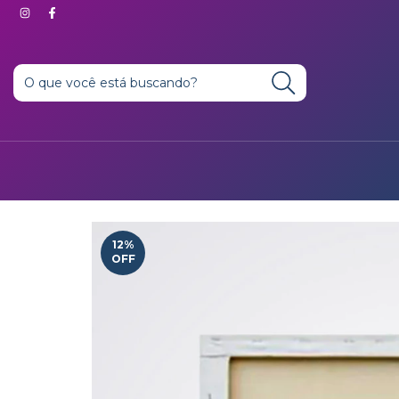
12
%
OFF