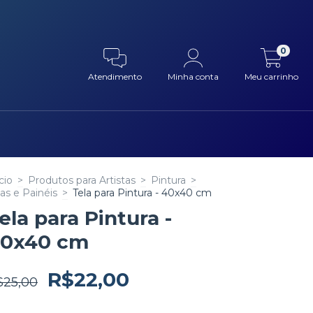
0
Atendimento
Minha conta
Meu carrinho
cio
>
Produtos para Artistas
>
Pintura
>
las e Painéis
>
Tela para Pintura - 40x40 cm
ela para Pintura -
0x40 cm
R$22,00
$25,00