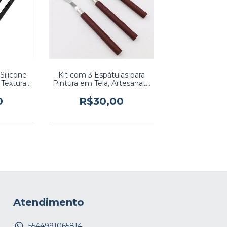
Silicone
Kit com 3 Espátulas para
Textura,
Pintura em Tela, Artesanato
cuit e
e modelagens
o
0
R$30,00
Atendimento
5544991065814