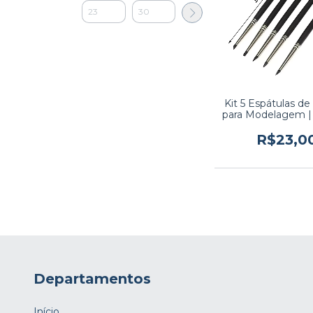
Kit 5 Espátulas de 
para Modelagem | 
Clay, Argila, Bis
Artesanat
R$23,0
Departamentos
Início