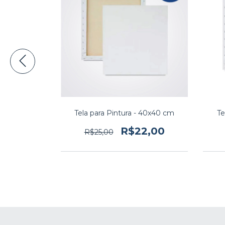
a Pintura de
Tela para Pintura - 40x40 cm
Te
R$22,00
R$25,00
8,00