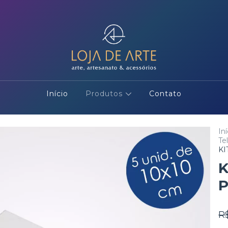
Início
Produtos
Contato
Iní
Te
KI
K
P
R