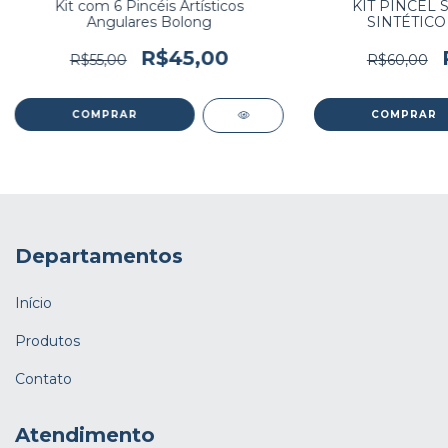
Kit com 6 Pincéis Artísticos
KIT PINCEL S
Angulares Bolong
SINTÉTIC
R$45,00
R$55,00
R$60,00
Departamentos
Início
Produtos
Contato
Atendimento