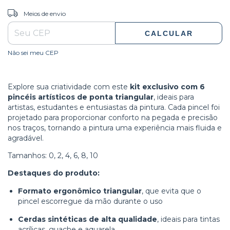
ALTERAR CEP
Entregas para o CEP:
Meios de envio
CALCULAR
Não sei meu CEP
Explore sua criatividade com este
kit exclusivo com 6
pincéis artísticos de ponta triangular
, ideais para
artistas, estudantes e entusiastas da pintura. Cada pincel foi
projetado para proporcionar conforto na pegada e precisão
nos traços, tornando a pintura uma experiência mais fluida e
agradável.
Tamanhos: 0, 2, 4, 6, 8, 10
Destaques do produto:
Formato ergonômico triangular
, que evita que o
pincel escorregue da mão durante o uso
Cerdas sintéticas de alta qualidade
, ideais para tintas
acrílicas, guache e aquarela