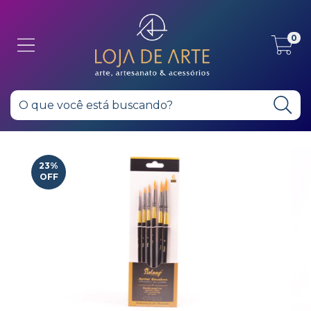
0
23
%
OFF